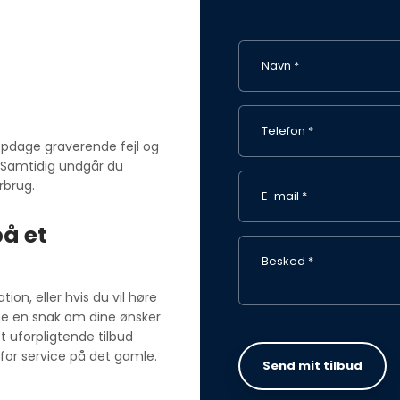
opdage graverende fejl og
. Samtidig undgår du
rbrug.
på et
on, eller hvis du vil høre
ne en snak om dine ønsker
t uforpligtende tilbud
 for service på det gamle.