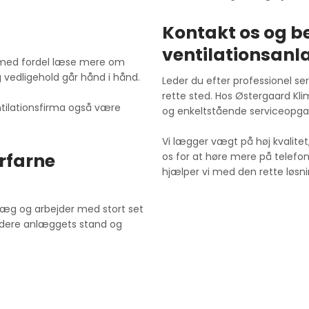
Kontakt os og be
ventilationsan
 med fordel læse mere om
 vedligehold går hånd i hånd.
Leder du efter professionel ser
rette sted. Hos Østergaard Klim
ntilationsfirma også være
og enkeltstående serviceopga
Vi lægger vægt på høj kvalitet
erfarne
os for at høre mere på telefo
hjælper vi med den rette løsnin
læg og arbejder med stort set
vurdere anlæggets stand og