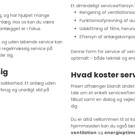
Et almindeligt serviceeftersy
Rengøring af ventilations
g, og har hjulpet mange
Funktionsafprøvning af au
anlæg. Hos os kan du være
Udskiftning af filtre, herun
 anlægget er i fokus.
Eftersyn af anlægskompone
, og uden løbende service kan
vi regelmæssig service på
Denne form for service af vent
er sig.
optimalt – både teknisk og en
ig
Hvad koster ser
ftssikkerhed. Et anlæg uden
Prisen afhænger blandt andet 
orbrug og unødigt slid på
tale om et enkelt serviceefters
tilbud samt en dialog og vejle
dig.
Du er altid velkommen til at 
hjemmesiden kan du også læ
ventilation
og
energioptim