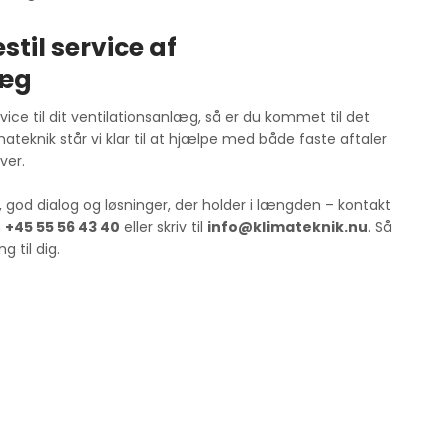
stil service af
læg
vice til dit ventilationsanlæg, så er du kommet til det
ateknik står vi klar til at hjælpe med både faste aftaler
ver.
, god dialog og løsninger, der holder i længden – kontakt
n
+45 55 56 43 40
eller skriv til
info@klimateknik.nu
. Så
g til dig.