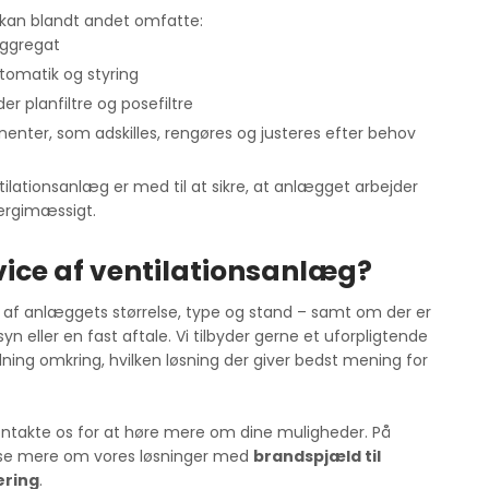
n kan blandt andet omfatte:
aggregat
tomatik og styring
der planfiltre og posefiltre
nter, som adskilles, rengøres og justeres efter behov
ilationsanlæg er med til at sikre, at anlægget arbejder
ergimæssigt.
vice af ventilationsanlæg?
af anlæggets størrelse, type og stand – samt om der er
yn eller en fast aftale. Vi tilbyder gerne et uforpligtende
dning omkring, hvilken løsning der giver bedst mening for
kontakte os for at høre mere om dine muligheder. På
se mere om vores løsninger med
brandspjæld til
ering
.​