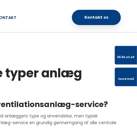
Kontakt os​
ONTAKT
55 56 43 40
e typer anlæg
Send mail
entilationsanlæg-service?
altid anlæggets type og anvendelse, men typisk
anlæg-service en grundig gennemgang af alle centrale