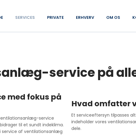
DE
SERVICES
PRIVATE
ERHVERV
OM OS
K
nsanlæg-service på all
ice med fokus på
Hvad omfatter v
​Et serviceeftersyn tilpasses 
 ventilationsanlæg-service
indeholder vores ventilations
 bidrager til et sundt indeklima.
dele.
 service af ven​tilationsanlæg