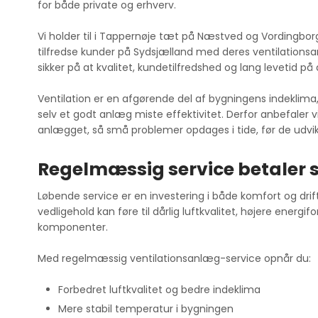
for både private og erhverv.
Vi holder til i Tappernøje tæt på Næstved og Vordingbor
tilfredse kunder på Sydsjælland med deres ventilations
sikker på at kvalitet, kundetilfredshed og lang levetid på
Ventilation er en afgørende del af bygningens indeklima
selv et godt anlæg miste effektivitet. Derfor anbefaler 
anlægget, så små problemer opdages i tide, før de udvikl
Regelmæssig service betaler s
Løbende service er en investering i både komfort og dri
vedligehold kan føre til dårlig luftkvalitet, højere energif
komponenter.
Med regelmæssig ventilationsanlæg-service opnår du:
Forbedret luftkvalitet og bedre indeklima
Mere stabil temperatur i bygningen